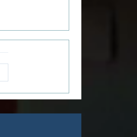
telières &
teliers
onnais,
rticipez à
tre petit-
jeuner du
g