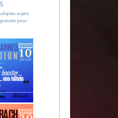
S
ltiples sujets 
 gratuite pour 