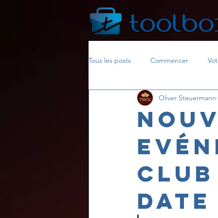
Tous les posts
Commencer
Vo
Oliver Steuermann
Nouv
Evén
club
date