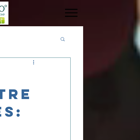
tre
s: