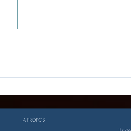
Hôteliers
Hô
Parisiens-IDF:
hô
Afterwork
Ly
avec les
pa
membres &
no
A PROPOS
partenaires,
dé
The blo