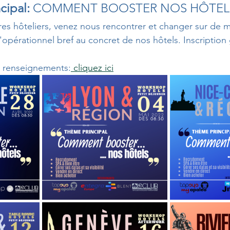
cipal:
 COMMENT BOOSTER NOS HÔTEL
s hôteliers, venez nous rencontrer et changer sur de mu
à l'opérationnel bref au concret de nos hôtels. Inscription
et renseignements:
 cliquez ici