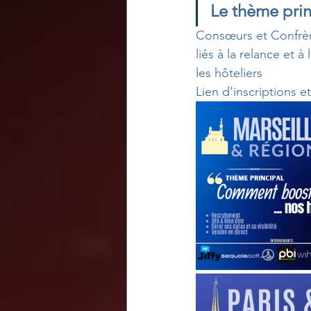
Le thème prin
Consœurs et Confrère
liés à la relance et 
les hôteliers 
Lien d'inscriptions 