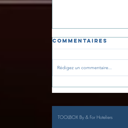
Commentaires
Rédigez un commentaire...
Recrutement,
financier,
boost des
ventes
directes,... des
TOOLBOX By & For Hoteliers
sujets