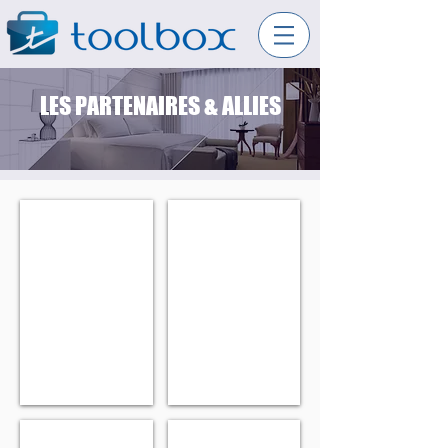
LES PARTENAIRES & ALLIES
D-EDGE
logo green
Partenaire
de
THCC
roomraccon%20logo%20t
wihp