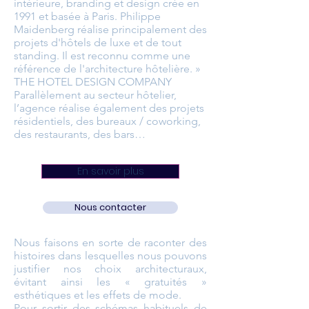
intérieure, branding et design crée en
1991 et basée à Paris. Philippe
Maidenberg réalise principalement des
projets d'hôtels de luxe et de tout
standing. Il est reconnu comme une
référence de l'architecture hôtelière. »
THE HOTEL DESIGN COMPANY
Parallèlement au secteur hôtelier,
l’agence réalise également des projets
résidentiels, des bureaux / coworking,
des restaurants, des bars…
En savoir plus
Nous contacter
Nous faisons en sorte de raconter des
histoires dans lesquelles nous pouvons
justifier nos choix architecturaux,
évitant ainsi les « gratuités »
esthétiques et les effets de mode.
Pour sortir des schémas habituels de