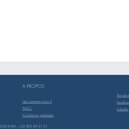
A PROPOS
The blo
Qui sommes nous ?
Facebo
THCC
Linkedin
Conditions générales
ISSE EMEA +33 805 69 51 51