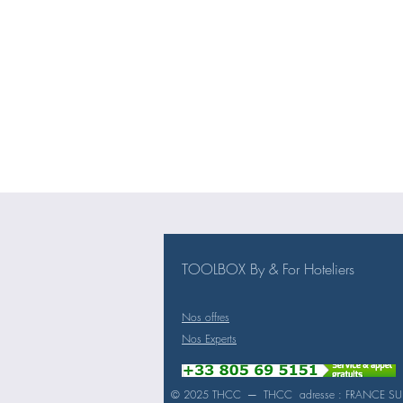
TOOLBOX By & For Hoteliers
Nos offres
Nos Experts
© 2025 THCC
─ THCC adresse : FRANCE SU