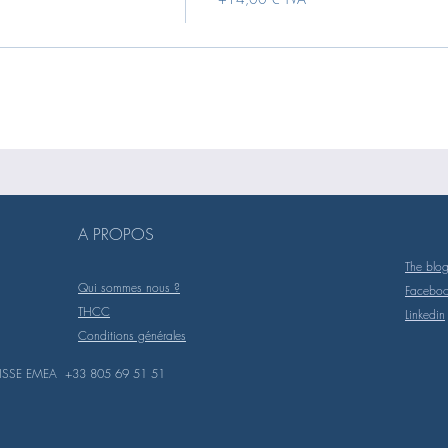
A PROPOS
The blo
Qui sommes nous ?
Facebo
THCC
Linkedin
Conditions générales
ISSE EMEA +33 805 69 51 51