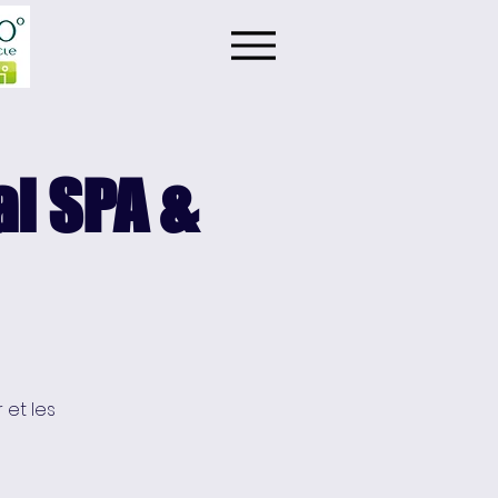
l SPA &
 et les