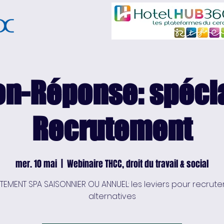
on-Réponse: spécia
Recrutement
mer. 10 mai
  |  
Webinaire THCC, droit du travail & social
EMENT SPA SAISONNIER OU ANNUEL: les leviers pour recruter
alternatives